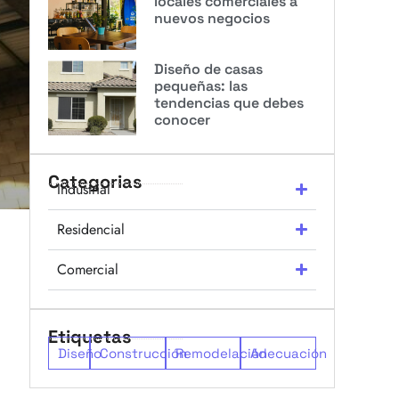
locales comerciales a
nuevos negocios
Diseño de casas
pequeñas: las
tendencias que debes
conocer
Categorias
Industrial
Residencial
Comercial
Etiquetas
Diseño
Construcción
Remodelación
Adecuación