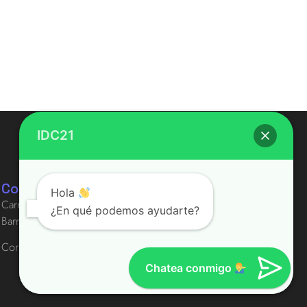
IDC21
Contacto
Hola
Carrera 59 # 75-110
¿En qué podemos ayudarte?
Barranquilla - Colombia
Correo:
info@idc21.co
Chatea conmigo