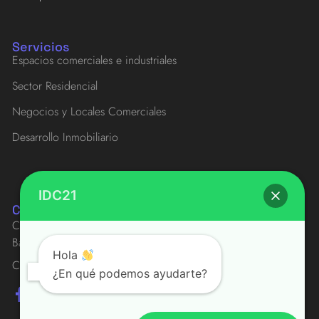
Servicios
Espacios comerciales e industriales
Sector Residencial
Negocios y Locales Comerciales
Desarrollo Inmobiliario
IDC21
Contacto
Carrera 59 # 75-110
Barranquilla - Colombia
Hola
Correo:
info@idc21.co
¿En qué podemos ayudarte?